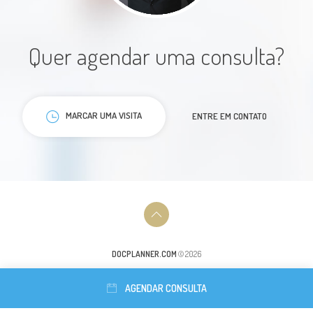
Excelente, gostei muito do
atendimento dele.Um profissional
Quer agendar uma consulta?
maravilhoso
Paciente
MARCAR UMA VISITA
ENTRE EM CONTATO
É um excelente médico, humano e
técnico, atencioso e acolhedor.
DOCPLANNER.COM
© 2026
Indico sem medo
AGENDAR CONSULTA
Paciente