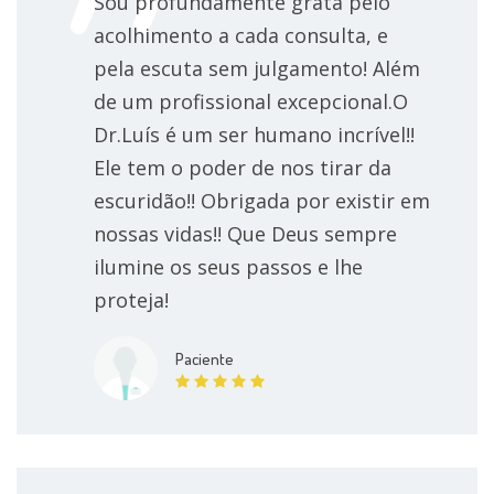
Sou profundamente grata pelo
acolhimento a cada consulta, e
Transtorno Da Personalidade Histriônica
pela escuta sem julgamento! Além
de um profissional excepcional.O
Transtorno do pânico
Dr.Luís é um ser humano incrível!!
Transtorno de déficit de atenção com
Ele tem o poder de nos tirar da
hiperatividade (TDAH)
escuridão!! Obrigada por existir em
nossas vidas!! Que Deus sempre
Transtorno de personalidade múltipla
ilumine os seus passos e lhe
proteja!
Transtorno Obsesivo Compulsivo (TOC)
Transtorno Distímico
Paciente
Transtorno depressivo maior
Transtorno depressivo