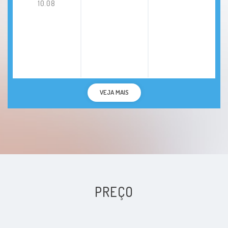
10.08
Síndrome do pânico
Sintomas psicossomáticos
Sonambulismo
VEJA MAIS
Terrores Noturnos
Tiques
Transtorno da personalidade borderline
Transtorno bipolar
PREÇO
Transtorno da personalidade dependente
Transtorno Da Personalidade Esquizóide