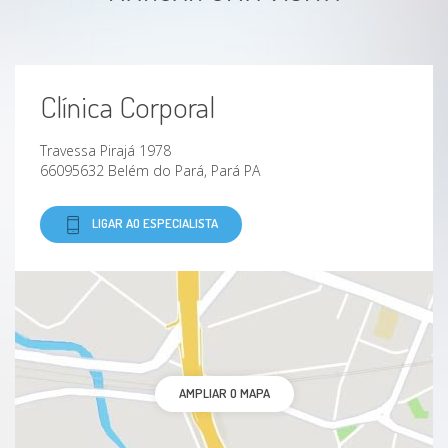
Deficiência Mental
Deficiência Intelectual
Clínica Corporal
Fobia social
Travessa Pirajá 1978
Desrealização
66095632 Belém do Pará, Pará PA
Despersonalização
LIGAR AO ESPECIALISTA
Angústia
Dificuldade com organização e planejamento
Dificuldade na tomada de decisões
AMPLIAR O MAPA
Dificuldade de aprendizagem