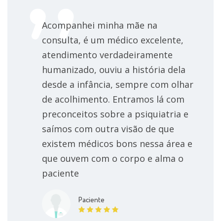
Transtorno Do Comportamento Do Sono Rem
Acompanhei minha mãe na
consulta, é um médico excelente,
Transtorno Da Personalidade Passivo-Agressiva
atendimento verdadeiramente
Transtornos de ansiedade
humanizado, ouviu a história dela
desde a infância, sempre com olhar
Transtornos de ansiedade generalizados
de acolhimento. Entramos lá com
preconceitos sobre a psiquiatria e
Transtornos de déficit de atenção e do
saímos com outra visão de que
comportamento disruptivo
existem médicos bons nessa área e
Transtornos de Adaptação
que ouvem com o corpo e alma o
paciente
Transtornos Dissociativos
Paciente
Transtornos do humor