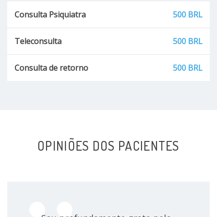
Consulta Psiquiatra
500 BRL
Transtorno conversivo
Teleconsulta
500 BRL
Transtorno Da Personalidade Esquizotípica
Consulta de retorno
500 BRL
Transtorno da ansiedade
Transtorno da conduta
Transtorno Da Personalidade Anti-Social
OPINIÕES DOS PACIENTES
Transtorno da personalidade paranóide
Transtorno De Movimento Estereotipado
Transtorno da personalidade obsessivo-
compulsiva